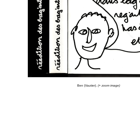
Ben (Vautier).
(+ zoom image)