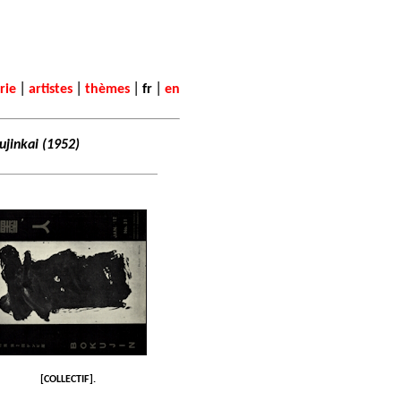
|
|
|
|
rie
artistes
thèmes
fr
en
ujinkai (1952)
[COLLECTIF].