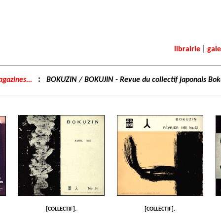
|
librairie
gale
:
agazines...
BOKUZIN / BOKUJIN - Revue du collectif japonais Bok
[COLLECTIF].
[COLLECTIF].