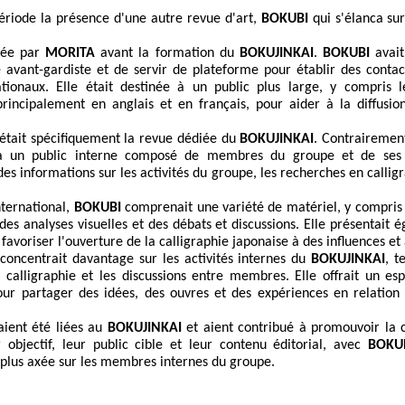
ériode la présence d'une autre revue d'art,
BOKUBI
qui s'élanca sur
rée par
MORITA
avant la formation du
BOKUJINKAI
.
BOKUBI
avait
 avant-gardiste et de servir de plateforme pour établir des contac
nationaux. Elle était destinée à un public plus large, y compris 
principalement en anglais et en français, pour aider à la diffusio
était spécifiquement la revue dédiée du
BOKUJINKAI
. Contrairemen
 à un public interne composé de membres du groupe et de ses pa
s informations sur les activités du groupe, les recherches en calligra
nternational,
BOKUBI
comprenait une variété de matériel, y compris d
des analyses visuelles et des débats et discussions. Elle présentait 
favoriser l'ouverture de la calligraphie japonaise à des influences et
concentrait davantage sur les activités internes du
BOKUJINKAI
, t
 calligraphie et les discussions entre membres. Elle offrait un 
our partager des idées, des ouvres et des expériences en relation a
aient été liées au
BOKUJINKAI
et aient contribué à promouvoir la c
r objectif, leur public cible et leur contenu éditorial, avec
BOKU
plus axée sur les membres internes du groupe.