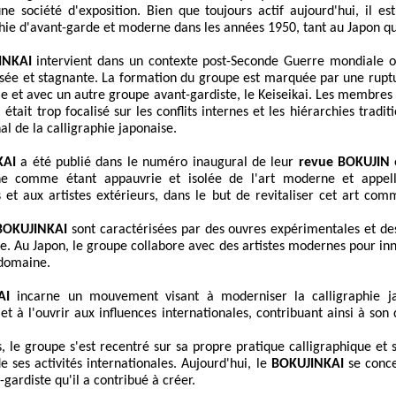
e société d'exposition. Bien que toujours actif aujourd'hui, il es
phie d'avant-garde et moderne dans les années 1950, tant au Japon qu'
INKAI
intervient dans un contexte post-Seconde Guerre mondiale où
ée et stagnante. La formation du groupe est marquée par une ruptu
elle et avec un autre groupe avant-gardiste, le Keiseikai. Les membre
était trop focalisé sur les conflits internes et les hiérarchies tradit
l de la calligraphie japonaise.
KAI
a été publié dans le numéro inaugural de leur
revue BOKUJIN
e
ine comme étant appauvrie et isolée de l'art moderne et appel
s et aux artistes extérieurs, dans le but de revitaliser cet art c
BOKUJINKAI
sont caractérisées par des ouvres expérimentales et des
hie. Au Japon, le groupe collabore avec des artistes modernes pour in
 domaine.
AI
incarne un mouvement visant à moderniser la calligraphie ja
s et à l'ouvrir aux influences internationales, contribuant ainsi à 
 le groupe s'est recentré sur sa propre pratique calligraphique et s
e ses activités internationales. Aujourd'hui, le
BOKUJINKAI
se conce
-gardiste qu'il a contribué à créer.