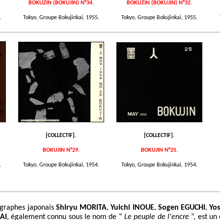
BOKUZIN (BOKUJIN) N°34.
BOKUZIN (BOKUJIN) N°32.
.
Tokyo, Groupe Bokujinkai, 1955.
Tokyo, Groupe Bokujinkai, 1955.
[COLLECTIF].
[COLLECTIF].
BOKUJIN N°29.
BOKUJIN N°25.
.
Tokyo, Groupe Bokujinkai, 1954.
Tokyo, Groupe Bokujinkai, 1954.
igraphes japonais
Shiryu MORITA
,
Yuichi INOUE
,
Sogen EGUCHI
,
Yos
AI
, également connu sous le nom de “
Le peuple de l'encre
”, est un 