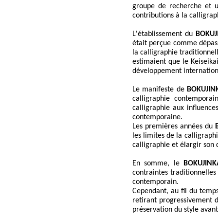
groupe de recherche et un
contributions à la calligra
L'établissement du
BOKUJ
était perçue comme dépass
la calligraphie traditionn
estimaient que le Keiseikai 
développement internationa
Le manifeste de
BOKUJIN
calligraphie contempora
calligraphie aux influence
contemporaine.
Les premières années du
les limites de la calligrap
calligraphie et élargir son
En somme, le
BOKUJINK
contraintes traditionnelle
contemporain.
Cependant, au fil du temps,
retirant progressivement d
préservation du style avant