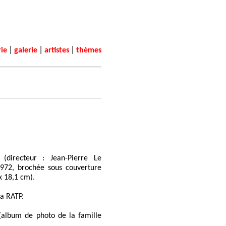
|
|
|
rie
galerie
artistes
thèmes
(directeur : Jean-Pierre Le
1972, brochée sous couverture
 x 18,1 cm).
la RATP.
album de photo de la famille