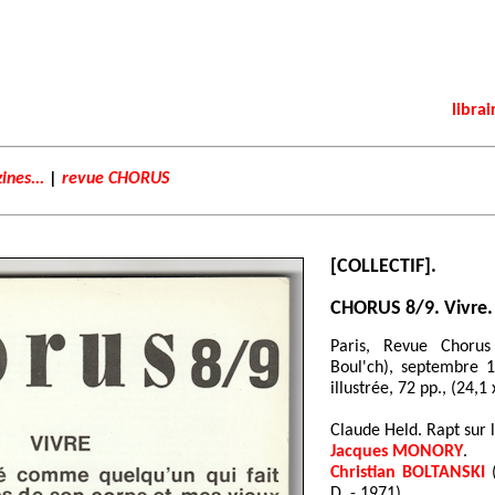
librai
ines...
|
revue CHORUS
[COLLECTIF].
CHORUS 8/9. Vivre.
Paris, Revue Chorus 
Boul'ch), septembre 
illustrée, 72 pp., (24,1
Claude Held. Rapt sur 
Jacques MONORY
.
Christian BOLTANSKI
(
D. - 1971).