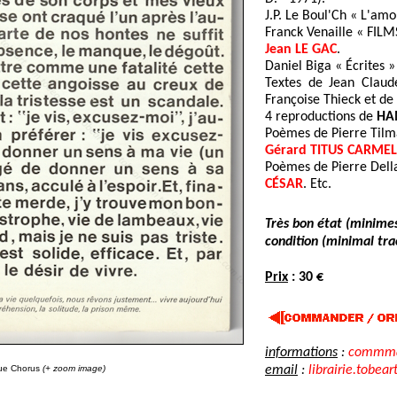
J.P. Le Boul'Ch « L'amo
Franck Venaille « FILM
Jean LE GAC
.
Daniel Biga « Écrites » 
Textes de Jean Claud
Françoise Thieck et de
4 reproductions de
HA
Poèmes de Pierre Tilm
Gérard TITUS CARMEL
Poèmes de Pierre Della
CÉSAR
. Etc.
Très bon état (minimes
condition (minimal tra
Prix
: 30 €
informations
:
commman
ue Chorus
(+ zoom image)
email
:
librairie.tobear