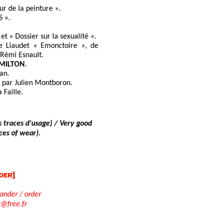
ur de la peinture ».
S ».
et « Dossier sur la sexualité ».
e Liaudet « Emonctoire », de
 Rémi Esnault.
MILTON
.
an.
par Julien Montboron.
 Faille.
 traces d'usage) / Very good
ces of wear).
der / order
t@free.fr