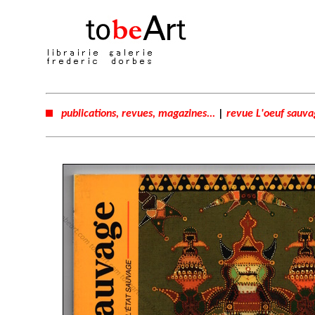
publications, revues, magazines...
|
revue L'oeuf sauva