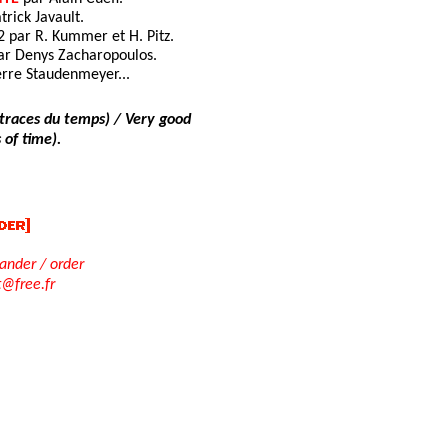
trick Javault.
2 par R. Kummer et H. Pitz.
ar Denys Zacharopoulos.
rre Staudenmeyer...
 traces du temps) / Very good
 of time).
der / order
t@free.fr