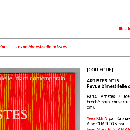
librai
ines...
|
revue bimestrielle artistes
[COLLECTIF]
ARTISTES N°15
Revue bimestrielle 
Paris, Artistes / Jo
broché sous couverture
cm).
Yves KLEIN
par Raphael
Alan CHARLTON par J. 
Jean Marc BUSTAMA