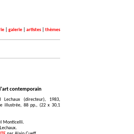
|
|
|
rie
galerie
artistes
thèmes
d'art contemporain
ël Lechaux (directeur), 1983,
 illustrée, 88 pp., (22 x 30,1
 Monticelli.
Lechaux.
NTE
par Alain Cueff.