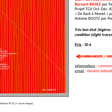
Bernard BAZILE
par Pa
Projet TGV Oct.-Déc. 8
« De Kant à Monet » p
Antoine BOOTZ par Pie
Très bon état (légères
condition (slight traces
Prix
: 30 €
informations
:
commman
email
:
librairie.tobear
Artistes N°15
(+ zoom image)