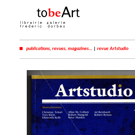
publications, revues, magazines...
|
revue Artstudio