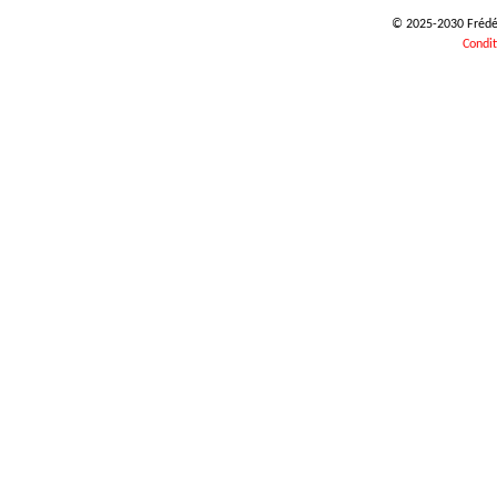
© 2025-2030 Frédéri
Condit