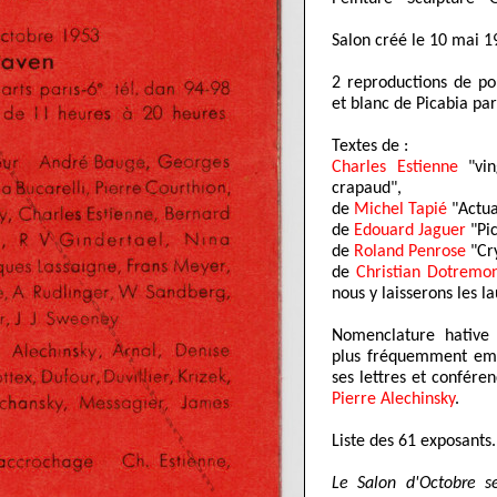
Salon créé le 10 mai 1
2 reproductions de po
et blanc de Picabia par
Textes de :
Charles Estienne
"vin
crapaud",
de
Michel Tapié
"Actua
de
Edouard Jaguer
"Pic
de
Roland Penrose
"Cry
de
Christian Dotremo
nous y laisserons les la
Nomenclature hative d
plus fréquemment emp
ses lettres et confére
Pierre Alechinsky
.
Liste des 61 exposants.
Le Salon d'Octobre s