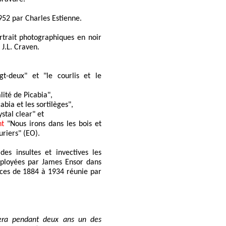
952 par Charles Estienne.
rtrait photographiques en noir
 J.L. Craven.
gt-deux" et "le courlis et le
lité de Picabia",
abia et les sortilèges",
stal clear" et
nt
"Nous irons dans les bois et
uriers" (EO).
es insultes et invectives les
loyées par James Ensor dans
nces de 1884 à 1934 réunie par
era pendant deux ans un des