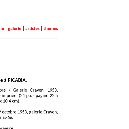
|
|
|
rie
galerie
artistes
thèmes
 à PICABIA.
bre / Galerie Craven, 1953,
 impriée, (24 pp. - paginé 22 à
x 10,4 cm).
9 octobre 1953, galerie Craven,
aris-6e.
Gravure.