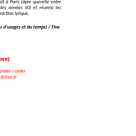
ait à Paris (âpre querelle entre
s des années 50) et réunira les
raction lyrique.
es d'usages et du temps) / Fine
der / order
t@free.fr