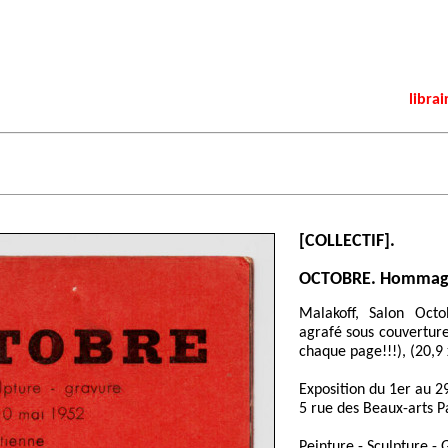
librai
[COLLECTIF].
OCTOBRE. Hommage
Malakoff, Salon Octo
agrafé sous couverture
chaque page!!!), (20,9 
Exposition du 1er au 2
5 rue des Beaux-arts P
Peinture - Sculpture - 