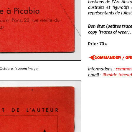
bastions de l'Art Abstr
abstraits et figuratif
représentants de l'Abst
Bon état (petites trac
copy (traces of wear).
Prix
: 70 €
 Octobre.
(+ zoom image)
informations
:
commman
email
:
librairie.tobear