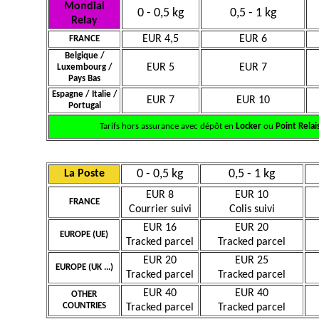
Mondial
0 - 0,5 kg
0,5 - 1 kg
Relay
EUR 4,5
EUR 6
FRANCE
Belgique /
EUR 5
EUR 7
Luxembourg /
Pays Bas
Espagne / Italie /
EUR 7
EUR 10
Portugal
Tarifs hors assurance avec dépôt en
Locker
ou
Point Relai
0 - 0,5 kg
0,5 - 1 kg
La Poste
EUR 8
EUR 10
FRANCE
Courrier suivi
Colis suivi
EUR 16
EUR 20
EUROPE (UE)
Tracked parcel
Tracked parcel
EUR 20
EUR 25
EUROPE (UK ...)
Tracked parcel
Tracked parcel
EUR 40
EUR 40
OTHER
COUNTRIES
Tracked parcel
Tracked parcel