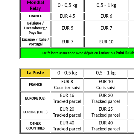
Mondial
0 - 0,5 kg
0,5 - 1 kg
Relay
EUR 4,5
EUR 6
FRANCE
Belgique /
EUR 5
EUR 7
Luxembourg /
Pays Bas
Espagne / Italie /
EUR 7
EUR 10
Portugal
Tarifs hors assurance avec dépôt en
Locker
ou
Point Relai
0 - 0,5 kg
0,5 - 1 kg
La Poste
EUR 8
EUR 10
FRANCE
Courrier suivi
Colis suivi
EUR 16
EUR 20
EUROPE (UE)
Tracked parcel
Tracked parcel
EUR 20
EUR 25
EUROPE (UK ...)
Tracked parcel
Tracked parcel
EUR 40
EUR 40
OTHER
COUNTRIES
Tracked parcel
Tracked parcel