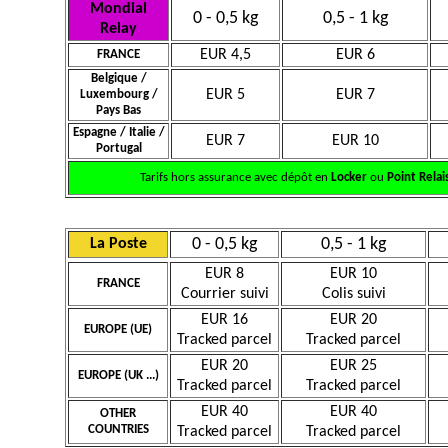
Mondial
0 - 0,5 kg
0,5 - 1 kg
Relay
EUR 4,5
EUR 6
FRANCE
Belgique /
EUR 5
EUR 7
Luxembourg /
Pays Bas
Espagne / Italie /
EUR 7
EUR 10
Portugal
Tarifs hors assurance avec dépôt en
Locker
ou
Point Relai
0 - 0,5 kg
0,5 - 1 kg
La Poste
EUR 8
EUR 10
FRANCE
Courrier suivi
Colis suivi
EUR 16
EUR 20
EUROPE (UE)
Tracked parcel
Tracked parcel
EUR 20
EUR 25
EUROPE (UK ...)
Tracked parcel
Tracked parcel
EUR 40
EUR 40
OTHER
COUNTRIES
Tracked parcel
Tracked parcel