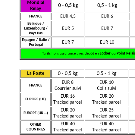
Mondial
0 - 0,5 kg
0,5 - 1 kg
Relay
EUR 4,5
EUR 6
FRANCE
Belgique /
EUR 5
EUR 7
Luxembourg /
Pays Bas
Espagne / Italie /
EUR 7
EUR 10
Portugal
Tarifs hors assurance avec dépôt en
Locker
ou
Point Relai
0 - 0,5 kg
0,5 - 1 kg
La Poste
EUR 8
EUR 10
FRANCE
Courrier suivi
Colis suivi
EUR 16
EUR 20
EUROPE (UE)
Tracked parcel
Tracked parcel
EUR 20
EUR 25
EUROPE (UK ...)
Tracked parcel
Tracked parcel
EUR 40
EUR 40
OTHER
COUNTRIES
Tracked parcel
Tracked parcel