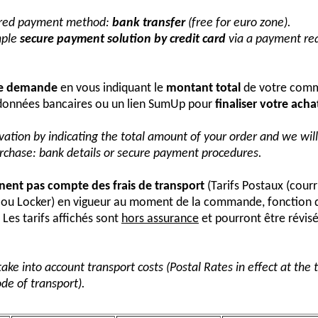
erred payment method:
bank transfer
(free for euro zone).
mple
secure payment solution by credit card
via a payment req
re demande
en vous indiquant le
montant total
de votre comm
onnées bancaires ou un lien SumUp pour
finaliser votre acha
vation by indicating the total amount of your order and we wi
urchase: bank details or secure payment procedures.
nnent pas compte des frais de transport
(Tarifs Postaux (courr
s ou Locker) en vigueur au moment de la commande, fonction 
Les tarifs affichés sont
hors assurance
et pourront être révis
take into account transport costs (Postal Rates in effect at the
de of transport).