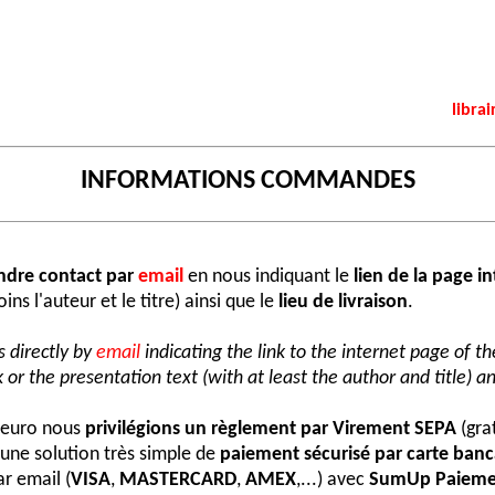
librai
INFORMATIONS COMMANDES
ndre contact par
email
en nous indiquant le
lien de la page i
ns l'auteur et le titre) ainsi que le
lieu de livraison
.
 directly by
email
indicating the link to the internet page of t
 or the presentation text (with at least the author and title) an
e euro nous
privilégions un règlement par Virement SEPA
(grat
une solution très simple de
paiement sécurisé par carte banc
r email (
VISA
,
MASTERCARD
,
AMEX
,...) avec
SumUp Paieme