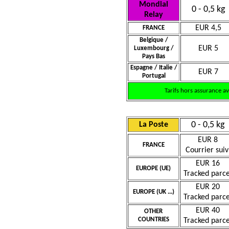
Mondial
0 - 0,5 kg
Relay
EUR 4,5
FRANCE
Belgique /
EUR 5
Luxembourg /
Pays Bas
Espagne / Italie /
EUR 7
Portugal
Tarifs hors assurance a
0 - 0,5 kg
La Poste
EUR 8
FRANCE
Courrier suiv
EUR 16
EUROPE (UE)
Tracked parce
EUR 20
EUROPE (UK ...)
Tracked parce
EUR 40
OTHER
COUNTRIES
Tracked parce