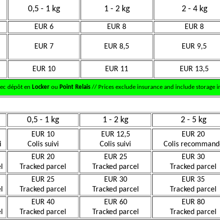
0,5 - 1 kg
1 - 2 kg
2 - 4 kg
EUR 6
EUR 8
EUR 8
EUR 7
EUR 8,5
EUR 9,5
EUR 10
EUR 11
EUR 13,5
vec dépôt en
Locker
ou
Point Relais
// Prices exclude insurance and include storage in
0,5 - 1 kg
1 - 2 kg
2 - 5 kg
EUR 10
EUR 12,5
EUR 20
i
Colis suivi
Colis suivi
Colis recommand
EUR 20
EUR 25
EUR 30
l
Tracked parcel
Tracked parcel
Tracked parcel
EUR 25
EUR 30
EUR 35
l
Tracked parcel
Tracked parcel
Tracked parcel
EUR 40
EUR 60
EUR 80
l
Tracked parcel
Tracked parcel
Tracked parcel