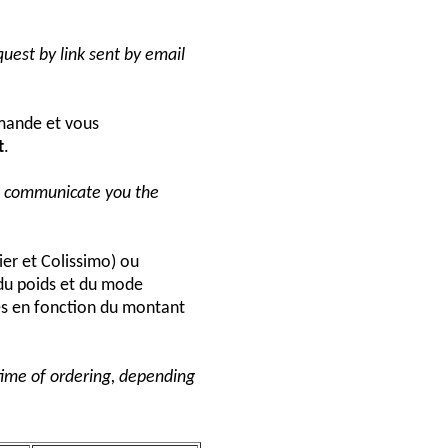
uest by link sent by email
ande et vous
t
.
ll communicate you the
ier et Colissimo) ou
du poids et du mode
és en fonction du montant
 time of ordering, depending