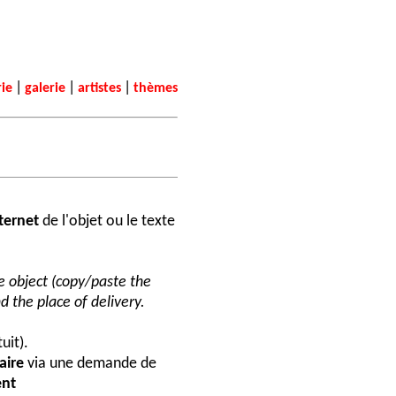
|
|
|
rie
galerie
artistes
thèmes
nternet
de l'objet ou le texte
he object (copy/paste the
d the place of delivery.
uit).
aire
via une demande de
nt