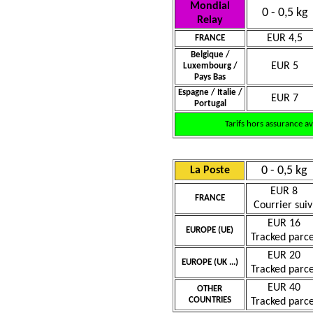
Mondial
0 - 0,5 kg
Relay
EUR 4,5
FRANCE
Belgique /
EUR 5
Luxembourg /
Pays Bas
Espagne / Italie /
EUR 7
Portugal
Tarifs hors assurance a
0 - 0,5 kg
La Poste
EUR 8
FRANCE
Courrier suiv
EUR 16
EUROPE (UE)
Tracked parce
EUR 20
EUROPE (UK ...)
Tracked parce
EUR 40
OTHER
COUNTRIES
Tracked parce