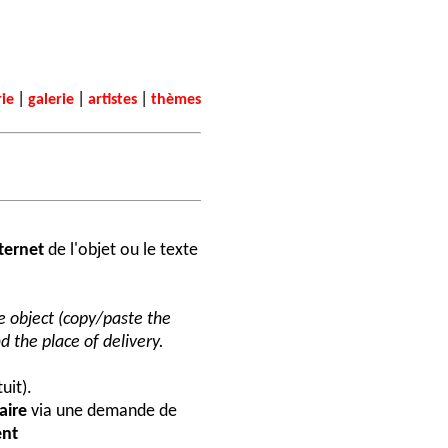
|
|
|
rie
galerie
artistes
thèmes
nternet
de l'objet ou le texte
he object (copy/paste the
d the place of delivery.
uit).
aire
via une demande de
nt