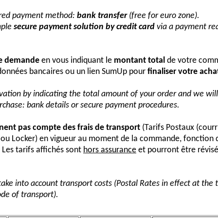
erred payment method:
bank transfer
(free for euro zone).
mple
secure payment solution by credit card
via a payment req
re demande
en vous indiquant le
montant total
de votre comm
onnées bancaires ou un lien SumUp pour
finaliser votre acha
vation by indicating the total amount of your order and we wi
urchase: bank details or secure payment procedures.
nnent pas compte des frais de transport
(Tarifs Postaux (courr
s ou Locker) en vigueur au moment de la commande, fonction 
Les tarifs affichés sont
hors assurance
et pourront être révis
take into account transport costs (Postal Rates in effect at the
de of transport).