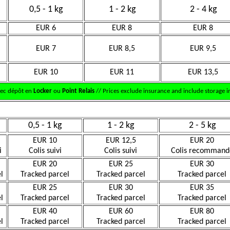
0,5 - 1 kg
1 - 2 kg
2 - 4 kg
EUR 6
EUR 8
EUR 8
EUR 7
EUR 8,5
EUR 9,5
EUR 10
EUR 11
EUR 13,5
vec dépôt en
Locker
ou
Point Relais
// Prices exclude insurance and include storage in
0,5 - 1 kg
1 - 2 kg
2 - 5 kg
EUR 10
EUR 12,5
EUR 20
i
Colis suivi
Colis suivi
Colis recommand
EUR 20
EUR 25
EUR 30
l
Tracked parcel
Tracked parcel
Tracked parcel
EUR 25
EUR 30
EUR 35
l
Tracked parcel
Tracked parcel
Tracked parcel
EUR 40
EUR 60
EUR 80
l
Tracked parcel
Tracked parcel
Tracked parcel