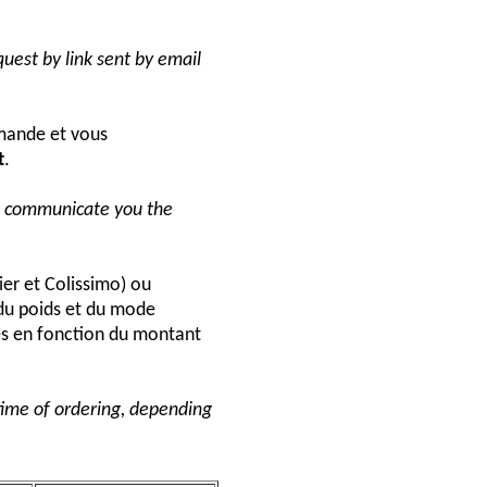
uest by link sent by email
ande et vous
t
.
ll communicate you the
ier et Colissimo) ou
du poids et du mode
és en fonction du montant
 time of ordering, depending