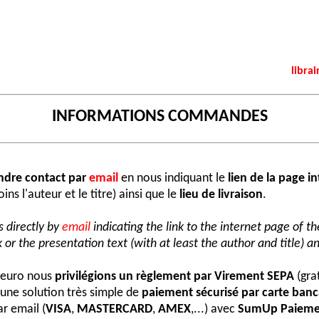
librai
INFORMATIONS COMMANDES
ndre contact par
email
en nous indiquant le
lien de la page i
ns l'auteur et le titre) ainsi que le
lieu de livraison
.
 directly by
email
indicating the link to the internet page of t
 or the presentation text (with at least the author and title) an
e euro nous
privilégions un règlement par Virement SEPA
(grat
une solution très simple de
paiement sécurisé par carte banc
r email (
VISA
,
MASTERCARD
,
AMEX
,...) avec
SumUp Paieme