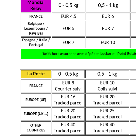
Mondial
0 - 0,5 kg
0,5 - 1 kg
Relay
EUR 4,5
EUR 6
FRANCE
Belgique /
EUR 5
EUR 7
Luxembourg /
Pays Bas
Espagne / Italie /
EUR 7
EUR 10
Portugal
Tarifs hors assurance avec dépôt en
Locker
ou
Point Relai
0 - 0,5 kg
0,5 - 1 kg
La Poste
EUR 8
EUR 10
FRANCE
Courrier suivi
Colis suivi
EUR 16
EUR 20
EUROPE (UE)
Tracked parcel
Tracked parcel
EUR 20
EUR 25
EUROPE (UK ...)
Tracked parcel
Tracked parcel
EUR 40
EUR 40
OTHER
COUNTRIES
Tracked parcel
Tracked parcel