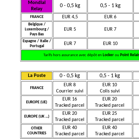
Mondial
0 - 0,5 kg
0,5 - 1 kg
Relay
EUR 4,5
EUR 6
FRANCE
Belgique /
EUR 5
EUR 7
Luxembourg /
Pays Bas
Espagne / Italie /
EUR 7
EUR 10
Portugal
Tarifs hors assurance avec dépôt en
Locker
ou
Point Relai
0 - 0,5 kg
0,5 - 1 kg
La Poste
EUR 8
EUR 10
FRANCE
Courrier suivi
Colis suivi
EUR 16
EUR 20
EUROPE (UE)
Tracked parcel
Tracked parcel
EUR 20
EUR 25
EUROPE (UK ...)
Tracked parcel
Tracked parcel
EUR 40
EUR 40
OTHER
COUNTRIES
Tracked parcel
Tracked parcel