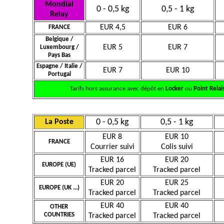
Mondial
0 - 0,5 kg
0,5 - 1 kg
Relay
EUR 4,5
EUR 6
FRANCE
Belgique /
EUR 5
EUR 7
Luxembourg /
Pays Bas
Espagne / Italie /
EUR 7
EUR 10
Portugal
Tarifs hors assurance avec dépôt en
Locker
ou
Point Relai
0 - 0,5 kg
0,5 - 1 kg
La Poste
EUR 8
EUR 10
FRANCE
Courrier suivi
Colis suivi
EUR 16
EUR 20
EUROPE (UE)
Tracked parcel
Tracked parcel
EUR 20
EUR 25
EUROPE (UK ...)
Tracked parcel
Tracked parcel
EUR 40
EUR 40
OTHER
COUNTRIES
Tracked parcel
Tracked parcel