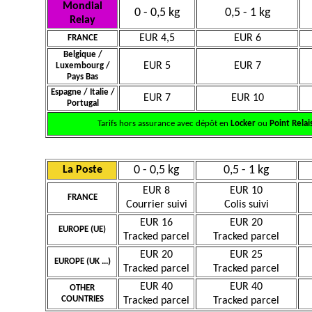
Mondial
0 - 0,5 kg
0,5 - 1 kg
Relay
EUR 4,5
EUR 6
FRANCE
Belgique /
EUR 5
EUR 7
Luxembourg /
Pays Bas
Espagne / Italie /
EUR 7
EUR 10
Portugal
Tarifs hors assurance avec dépôt en
Locker
ou
Point Relai
0 - 0,5 kg
0,5 - 1 kg
La Poste
EUR 8
EUR 10
FRANCE
Courrier suivi
Colis suivi
EUR 16
EUR 20
EUROPE (UE)
Tracked parcel
Tracked parcel
EUR 20
EUR 25
EUROPE (UK ...)
Tracked parcel
Tracked parcel
EUR 40
EUR 40
OTHER
COUNTRIES
Tracked parcel
Tracked parcel