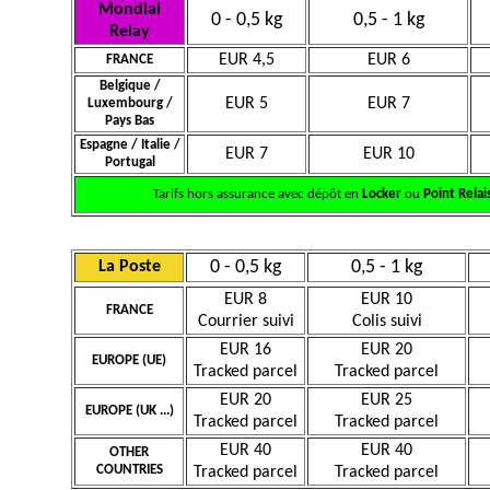
Mondial
0 - 0,5 kg
0,5 - 1 kg
Relay
EUR 4,5
EUR 6
FRANCE
Belgique /
EUR 5
EUR 7
Luxembourg /
Pays Bas
Espagne / Italie /
EUR 7
EUR 10
Portugal
Tarifs hors assurance avec dépôt en
Locker
ou
Point Relai
0 - 0,5 kg
0,5 - 1 kg
La Poste
EUR 8
EUR 10
FRANCE
Courrier suivi
Colis suivi
EUR 16
EUR 20
EUROPE (UE)
Tracked parcel
Tracked parcel
EUR 20
EUR 25
EUROPE (UK ...)
Tracked parcel
Tracked parcel
EUR 40
EUR 40
OTHER
COUNTRIES
Tracked parcel
Tracked parcel