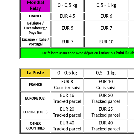
Mondial
0 - 0,5 kg
0,5 - 1 kg
Relay
EUR 4,5
EUR 6
FRANCE
Belgique /
EUR 5
EUR 7
Luxembourg /
Pays Bas
Espagne / Italie /
EUR 7
EUR 10
Portugal
Tarifs hors assurance avec dépôt en
Locker
ou
Point Relai
0 - 0,5 kg
0,5 - 1 kg
La Poste
EUR 8
EUR 10
FRANCE
Courrier suivi
Colis suivi
EUR 16
EUR 20
EUROPE (UE)
Tracked parcel
Tracked parcel
EUR 20
EUR 25
EUROPE (UK ...)
Tracked parcel
Tracked parcel
EUR 40
EUR 40
OTHER
COUNTRIES
Tracked parcel
Tracked parcel