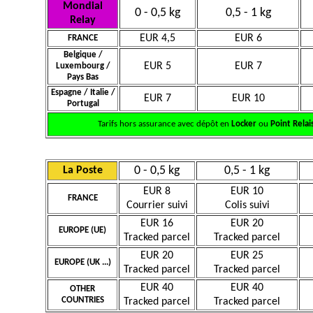
Mondial
0 - 0,5 kg
0,5 - 1 kg
Relay
EUR 4,5
EUR 6
FRANCE
Belgique /
EUR 5
EUR 7
Luxembourg /
Pays Bas
Espagne / Italie /
EUR 7
EUR 10
Portugal
Tarifs hors assurance avec dépôt en
Locker
ou
Point Relai
0 - 0,5 kg
0,5 - 1 kg
La Poste
EUR 8
EUR 10
FRANCE
Courrier suivi
Colis suivi
EUR 16
EUR 20
EUROPE (UE)
Tracked parcel
Tracked parcel
EUR 20
EUR 25
EUROPE (UK ...)
Tracked parcel
Tracked parcel
EUR 40
EUR 40
OTHER
COUNTRIES
Tracked parcel
Tracked parcel