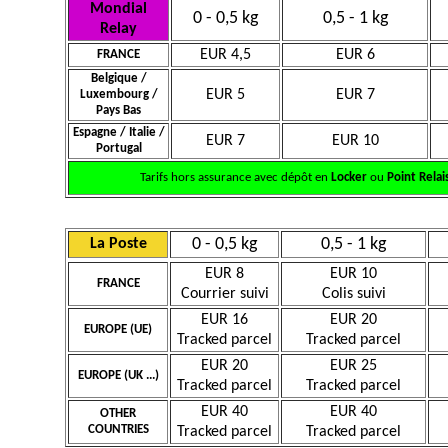
Mondial
0 - 0,5 kg
0,5 - 1 kg
Relay
EUR 4,5
EUR 6
FRANCE
Belgique /
EUR 5
EUR 7
Luxembourg /
Pays Bas
Espagne / Italie /
EUR 7
EUR 10
Portugal
Tarifs hors assurance avec dépôt en
Locker
ou
Point Relai
0 - 0,5 kg
0,5 - 1 kg
La Poste
EUR 8
EUR 10
FRANCE
Courrier suivi
Colis suivi
EUR 16
EUR 20
EUROPE (UE)
Tracked parcel
Tracked parcel
EUR 20
EUR 25
EUROPE (UK ...)
Tracked parcel
Tracked parcel
EUR 40
EUR 40
OTHER
COUNTRIES
Tracked parcel
Tracked parcel