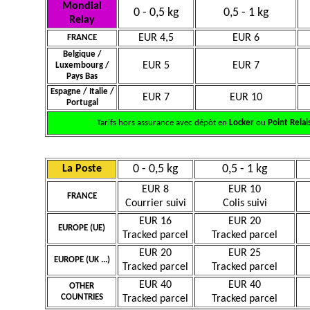
Mondial
0 - 0,5 kg
0,5 - 1 kg
Relay
EUR 4,5
EUR 6
FRANCE
Belgique /
EUR 5
EUR 7
Luxembourg /
Pays Bas
Espagne / Italie /
EUR 7
EUR 10
Portugal
Tarifs hors assurance avec dépôt en
Locker
ou
Point Relai
0 - 0,5 kg
0,5 - 1 kg
La Poste
EUR 8
EUR 10
FRANCE
Courrier suivi
Colis suivi
EUR 16
EUR 20
EUROPE (UE)
Tracked parcel
Tracked parcel
EUR 20
EUR 25
EUROPE (UK ...)
Tracked parcel
Tracked parcel
EUR 40
EUR 40
OTHER
COUNTRIES
Tracked parcel
Tracked parcel