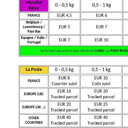
Mondial
0 - 0,5 kg
0,5 - 1 kg
Relay
EUR 4,5
EUR 6
FRANCE
Belgique /
EUR 5
EUR 7
Luxembourg /
Pays Bas
Espagne / Italie /
EUR 7
EUR 10
Portugal
Tarifs hors assurance avec dépôt en
Locker
ou
Point Relai
0 - 0,5 kg
0,5 - 1 kg
La Poste
EUR 8
EUR 10
FRANCE
Courrier suivi
Colis suivi
EUR 16
EUR 20
EUROPE (UE)
Tracked parcel
Tracked parcel
EUR 20
EUR 25
EUROPE (UK ...)
Tracked parcel
Tracked parcel
EUR 40
EUR 40
OTHER
COUNTRIES
Tracked parcel
Tracked parcel