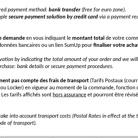
erred payment method:
bank transfer
(free for euro zone).
mple
secure payment solution by credit card
via a payment req
re demande
en vous indiquant le
montant total
de votre comm
onnées bancaires ou un lien SumUp pour
finaliser votre acha
vation by indicating the total amount of your order and we wi
urchase: bank details or secure payment procedures.
nnent pas compte des frais de transport
(Tarifs Postaux (courr
s ou Locker) en vigueur au moment de la commande, fonction 
Les tarifs affichés sont
hors assurance
et pourront être révis
take into account transport costs (Postal Rates in effect at the
de of transport).