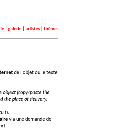
|
|
|
rie
galerie
artistes
thèmes
nternet
de l'objet ou le texte
he object (copy/paste the
d the place of delivery.
uit).
aire
via une demande de
nt