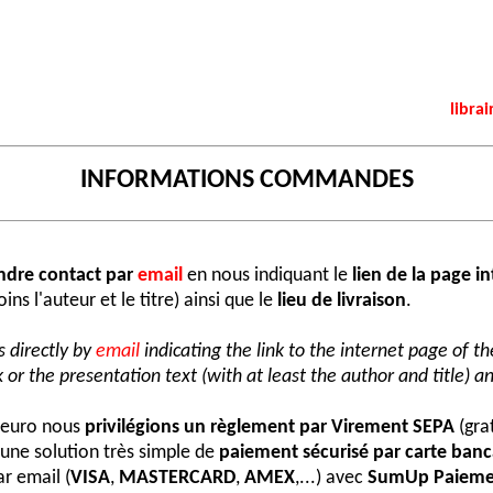
librai
INFORMATIONS COMMANDES
ndre contact par
email
en nous indiquant le
lien de la page i
ns l'auteur et le titre) ainsi que le
lieu de livraison
.
 directly by
email
indicating the link to the internet page of t
 or the presentation text (with at least the author and title) an
e euro nous
privilégions un règlement par Virement SEPA
(grat
une solution très simple de
paiement sécurisé par carte banc
r email (
VISA
,
MASTERCARD
,
AMEX
,...) avec
SumUp Paieme