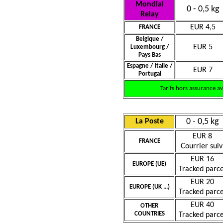
Mondial
0 - 0,5 kg
Relay
EUR 4,5
FRANCE
Belgique /
EUR 5
Luxembourg /
Pays Bas
Espagne / Italie /
EUR 7
Portugal
Tarifs hors assurance a
0 - 0,5 kg
La Poste
EUR 8
FRANCE
Courrier suiv
EUR 16
EUROPE (UE)
Tracked parce
EUR 20
EUROPE (UK ...)
Tracked parce
EUR 40
OTHER
COUNTRIES
Tracked parce