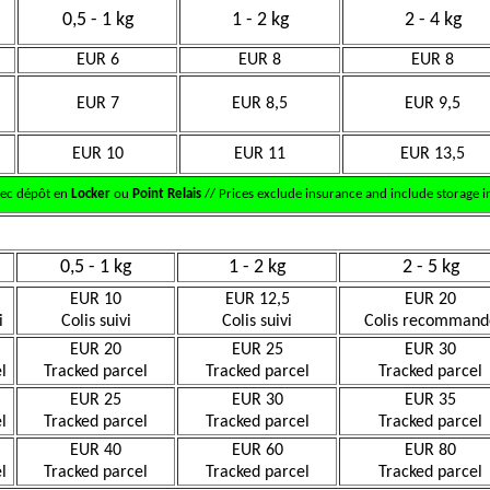
0,5 - 1 kg
1 - 2 kg
2 - 4 kg
EUR 6
EUR 8
EUR 8
EUR 7
EUR 8,5
EUR 9,5
EUR 10
EUR 11
EUR 13,5
vec dépôt en
Locker
ou
Point Relais
// Prices exclude insurance and include storage in
0,5 - 1 kg
1 - 2 kg
2 - 5 kg
EUR 10
EUR 12,5
EUR 20
i
Colis suivi
Colis suivi
Colis recommand
EUR 20
EUR 25
EUR 30
l
Tracked parcel
Tracked parcel
Tracked parcel
EUR 25
EUR 30
EUR 35
l
Tracked parcel
Tracked parcel
Tracked parcel
EUR 40
EUR 60
EUR 80
l
Tracked parcel
Tracked parcel
Tracked parcel