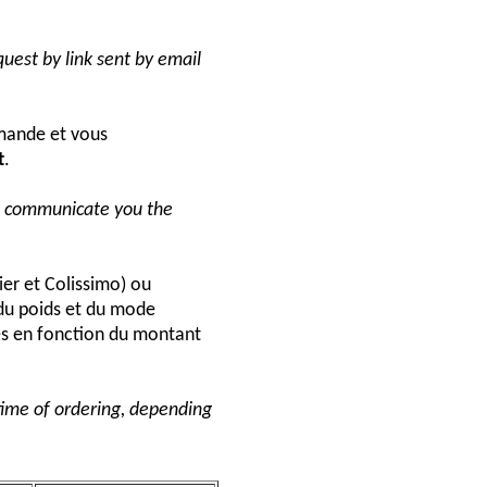
uest by link sent by email
ande et vous
t
.
ll communicate you the
ier et Colissimo) ou
du poids et du mode
és en fonction du montant
 time of ordering, depending