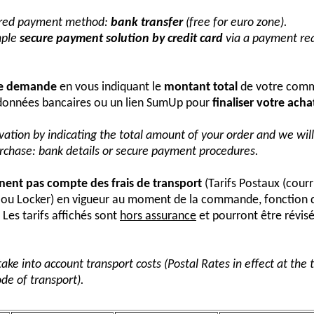
erred payment method:
bank transfer
(free for euro zone).
mple
secure payment solution by credit card
via a payment req
re demande
en vous indiquant le
montant total
de votre comm
onnées bancaires ou un lien SumUp pour
finaliser votre acha
vation by indicating the total amount of your order and we wi
urchase: bank details or secure payment procedures.
nnent pas compte des frais de transport
(Tarifs Postaux (courr
s ou Locker) en vigueur au moment de la commande, fonction 
Les tarifs affichés sont
hors assurance
et pourront être révis
take into account transport costs (Postal Rates in effect at the
de of transport).