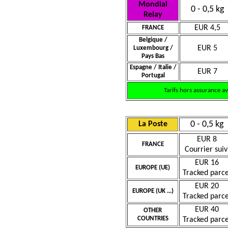
Mondial
0 - 0,5 kg
Relay
EUR 4,5
FRANCE
Belgique /
EUR 5
Luxembourg /
Pays Bas
Espagne / Italie /
EUR 7
Portugal
Tarifs hors assurance a
0 - 0,5 kg
La Poste
EUR 8
FRANCE
Courrier suiv
EUR 16
EUROPE (UE)
Tracked parce
EUR 20
EUROPE (UK ...)
Tracked parce
EUR 40
OTHER
COUNTRIES
Tracked parce