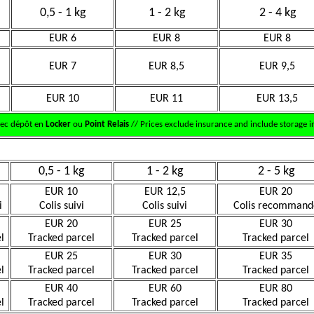
0,5 - 1 kg
1 - 2 kg
2 - 4 kg
EUR 6
EUR 8
EUR 8
EUR 7
EUR 8,5
EUR 9,5
EUR 10
EUR 11
EUR 13,5
vec dépôt en
Locker
ou
Point Relais
// Prices exclude insurance and include storage in
0,5 - 1 kg
1 - 2 kg
2 - 5 kg
EUR 10
EUR 12,5
EUR 20
i
Colis suivi
Colis suivi
Colis recommand
EUR 20
EUR 25
EUR 30
l
Tracked parcel
Tracked parcel
Tracked parcel
EUR 25
EUR 30
EUR 35
l
Tracked parcel
Tracked parcel
Tracked parcel
EUR 40
EUR 60
EUR 80
l
Tracked parcel
Tracked parcel
Tracked parcel