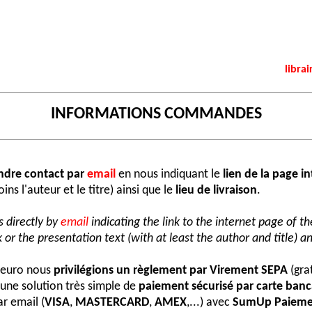
librai
INFORMATIONS COMMANDES
ndre contact par
email
en nous indiquant le
lien de la page i
ns l'auteur et le titre) ainsi que le
lieu de livraison
.
 directly by
email
indicating the link to the internet page of t
 or the presentation text (with at least the author and title) an
e euro nous
privilégions un règlement par Virement SEPA
(grat
une solution très simple de
paiement sécurisé par carte banc
r email (
VISA
,
MASTERCARD
,
AMEX
,...) avec
SumUp Paieme