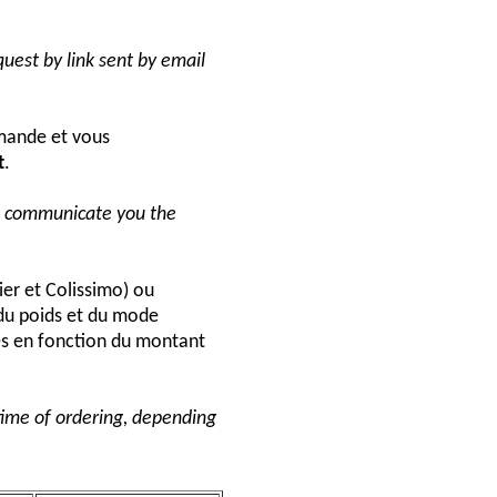
uest by link sent by email
ande et vous
t
.
ll communicate you the
ier et Colissimo) ou
du poids et du mode
és en fonction du montant
 time of ordering, depending