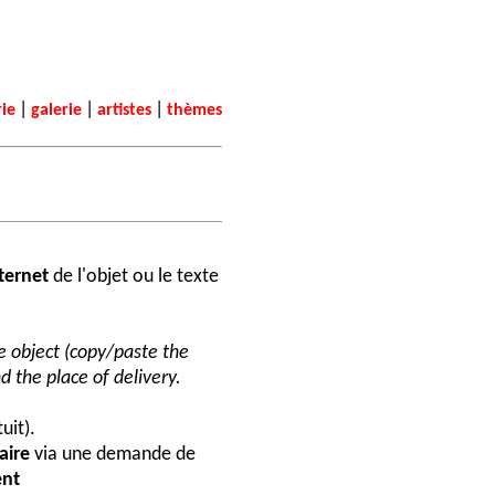
|
|
|
rie
galerie
artistes
thèmes
nternet
de l'objet ou le texte
he object (copy/paste the
d the place of delivery.
uit).
aire
via une demande de
nt