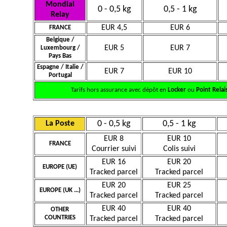
Mondial
0 - 0,5 kg
0,5 - 1 kg
Relay
EUR 4,5
EUR 6
FRANCE
Belgique /
EUR 5
EUR 7
Luxembourg /
Pays Bas
Espagne / Italie /
EUR 7
EUR 10
Portugal
Tarifs hors assurance avec dépôt en
Locker
ou
Point Relai
0 - 0,5 kg
0,5 - 1 kg
La Poste
EUR 8
EUR 10
FRANCE
Courrier suivi
Colis suivi
EUR 16
EUR 20
EUROPE (UE)
Tracked parcel
Tracked parcel
EUR 20
EUR 25
EUROPE (UK ...)
Tracked parcel
Tracked parcel
EUR 40
EUR 40
OTHER
COUNTRIES
Tracked parcel
Tracked parcel