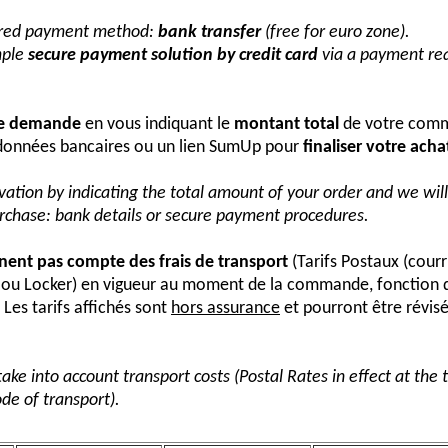
erred payment method:
bank transfer
(free for euro zone).
mple
secure payment solution by credit card
via a payment req
re demande
en vous indiquant le
montant total
de votre comm
onnées bancaires ou un lien SumUp pour
finaliser votre acha
vation by indicating the total amount of your order and we wi
urchase: bank details or secure payment procedures.
nnent pas compte des frais de transport
(Tarifs Postaux (courr
s ou Locker) en vigueur au moment de la commande, fonction 
Les tarifs affichés sont
hors assurance
et pourront être révis
take into account transport costs (Postal Rates in effect at the
de of transport).