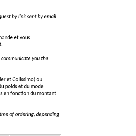
uest by link sent by email
ande et vous
t
.
ll communicate you the
ier et Colissimo) ou
du poids et du mode
és en fonction du montant
 time of ordering, depending