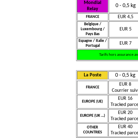
Mondial
0 - 0,5 kg
Relay
EUR 4,5
FRANCE
Belgique /
EUR 5
Luxembourg /
Pays Bas
Espagne / Italie /
EUR 7
Portugal
Tarifs hors assurance a
0 - 0,5 kg
La Poste
EUR 8
FRANCE
Courrier suiv
EUR 16
EUROPE (UE)
Tracked parce
EUR 20
EUROPE (UK ...)
Tracked parce
EUR 40
OTHER
COUNTRIES
Tracked parce