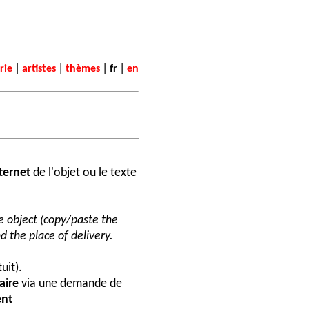
|
|
|
|
rie
artistes
thèmes
fr
en
nternet
de l'objet ou le texte
he object (copy/paste the
d the place of delivery.
uit).
aire
via une demande de
nt