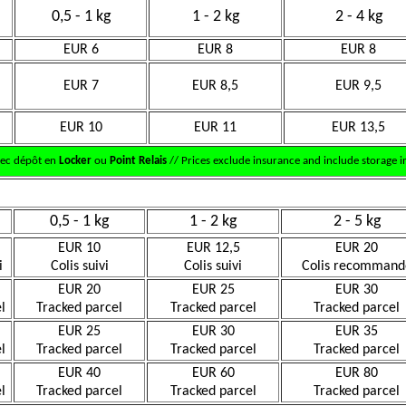
0,5 - 1 kg
1 - 2 kg
2 - 4 kg
EUR 6
EUR 8
EUR 8
EUR 7
EUR 8,5
EUR 9,5
EUR 10
EUR 11
EUR 13,5
vec dépôt en
Locker
ou
Point Relais
// Prices exclude insurance and include storage in
0,5 - 1 kg
1 - 2 kg
2 - 5 kg
EUR 10
EUR 12,5
EUR 20
i
Colis suivi
Colis suivi
Colis recommand
EUR 20
EUR 25
EUR 30
l
Tracked parcel
Tracked parcel
Tracked parcel
EUR 25
EUR 30
EUR 35
l
Tracked parcel
Tracked parcel
Tracked parcel
EUR 40
EUR 60
EUR 80
l
Tracked parcel
Tracked parcel
Tracked parcel