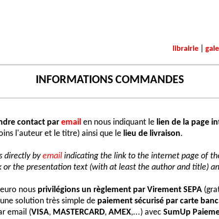
|
librairie
gale
INFORMATIONS COMMANDES
ndre contact par
email
en nous indiquant le
lien de la page i
ns l'auteur et le titre) ainsi que le
lieu de livraison
.
 directly by
email
indicating the link to the internet page of t
 or the presentation text (with at least the author and title) an
e euro nous
privilégions un règlement par Virement SEPA
(grat
une solution très simple de
paiement sécurisé par carte banc
r email (
VISA
,
MASTERCARD
,
AMEX
,...) avec
SumUp Paieme