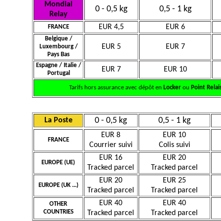
Mondial
0 - 0,5 kg
0,5 - 1 kg
Relay
EUR 4,5
EUR 6
FRANCE
Belgique /
EUR 5
EUR 7
Luxembourg /
Pays Bas
Espagne / Italie /
EUR 7
EUR 10
Portugal
Tarifs hors assurance avec dépôt en
Locker
ou
Point Relai
0 - 0,5 kg
0,5 - 1 kg
La Poste
EUR 8
EUR 10
FRANCE
Courrier suivi
Colis suivi
EUR 16
EUR 20
EUROPE (UE)
Tracked parcel
Tracked parcel
EUR 20
EUR 25
EUROPE (UK ...)
Tracked parcel
Tracked parcel
EUR 40
EUR 40
OTHER
COUNTRIES
Tracked parcel
Tracked parcel