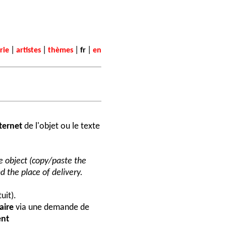
|
|
|
|
rie
artistes
thèmes
fr
en
nternet
de l'objet ou le texte
he object (copy/paste the
d the place of delivery.
uit).
aire
via une demande de
nt