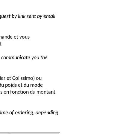
uest by link sent by email
ande et vous
t
.
ll communicate you the
ier et Colissimo) ou
du poids et du mode
és en fonction du montant
 time of ordering, depending