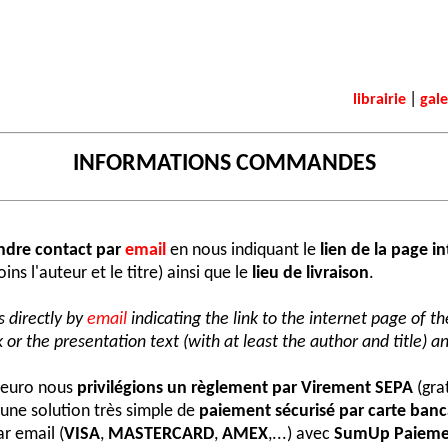
|
librairie
gale
INFORMATIONS COMMANDES
ndre contact par
email
en nous indiquant le
lien de la page i
ns l'auteur et le titre) ainsi que le
lieu de livraison
.
 directly by
email
indicating the link to the internet page of t
 or the presentation text (with at least the author and title) an
e euro nous
privilégions un règlement par Virement SEPA
(grat
une solution très simple de
paiement sécurisé par carte banc
r email (
VISA
,
MASTERCARD
,
AMEX
,...) avec
SumUp Paieme