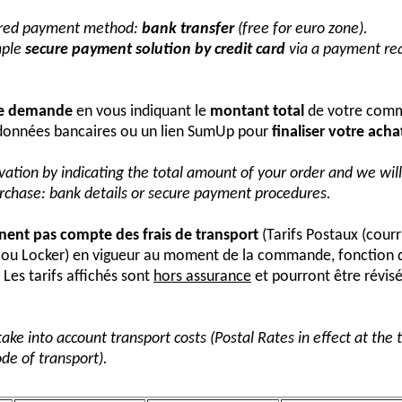
erred payment method:
bank transfer
(free for euro zone).
mple
secure payment solution by credit card
via a payment req
re demande
en vous indiquant le
montant total
de votre comm
onnées bancaires ou un lien SumUp pour
finaliser votre acha
vation by indicating the total amount of your order and we wi
urchase: bank details or secure payment procedures.
nnent pas compte des frais de transport
(Tarifs Postaux (courr
s ou Locker) en vigueur au moment de la commande, fonction 
Les tarifs affichés sont
hors assurance
et pourront être révis
take into account transport costs (Postal Rates in effect at the
de of transport).