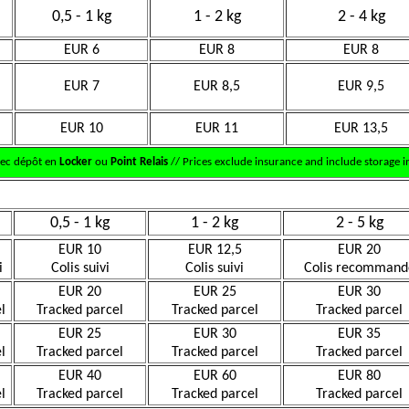
0,5 - 1 kg
1 - 2 kg
2 - 4 kg
EUR 6
EUR 8
EUR 8
EUR 7
EUR 8,5
EUR 9,5
EUR 10
EUR 11
EUR 13,5
vec dépôt en
Locker
ou
Point Relais
// Prices exclude insurance and include storage in
0,5 - 1 kg
1 - 2 kg
2 - 5 kg
EUR 10
EUR 12,5
EUR 20
i
Colis suivi
Colis suivi
Colis recommand
EUR 20
EUR 25
EUR 30
l
Tracked parcel
Tracked parcel
Tracked parcel
EUR 25
EUR 30
EUR 35
l
Tracked parcel
Tracked parcel
Tracked parcel
EUR 40
EUR 60
EUR 80
l
Tracked parcel
Tracked parcel
Tracked parcel