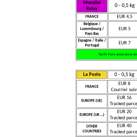
Mondial
0 - 0,5 kg
Relay
EUR 4,5
FRANCE
Belgique /
EUR 5
Luxembourg /
Pays Bas
Espagne / Italie /
EUR 7
Portugal
Tarifs hors assurance a
0 - 0,5 kg
La Poste
EUR 8
FRANCE
Courrier suiv
EUR 16
EUROPE (UE)
Tracked parce
EUR 20
EUROPE (UK ...)
Tracked parce
EUR 40
OTHER
COUNTRIES
Tracked parce