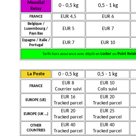
Mondial
0 - 0,5 kg
0,5 - 1 kg
Relay
EUR 4,5
EUR 6
FRANCE
Belgique /
EUR 5
EUR 7
Luxembourg /
Pays Bas
Espagne / Italie /
EUR 7
EUR 10
Portugal
Tarifs hors assurance avec dépôt en
Locker
ou
Point Relai
0 - 0,5 kg
0,5 - 1 kg
La Poste
EUR 8
EUR 10
FRANCE
Courrier suivi
Colis suivi
EUR 16
EUR 20
EUROPE (UE)
Tracked parcel
Tracked parcel
EUR 20
EUR 25
EUROPE (UK ...)
Tracked parcel
Tracked parcel
EUR 40
EUR 40
OTHER
COUNTRIES
Tracked parcel
Tracked parcel