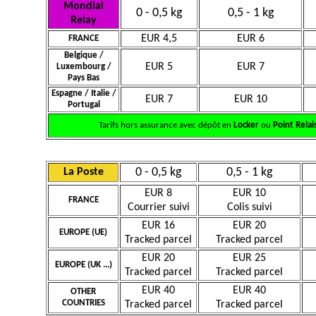
Mondial
0 - 0,5 kg
0,5 - 1 kg
Relay
EUR 4,5
EUR 6
FRANCE
Belgique /
EUR 5
EUR 7
Luxembourg /
Pays Bas
Espagne / Italie /
EUR 7
EUR 10
Portugal
Tarifs hors assurance avec dépôt en
Locker
ou
Point Relai
0 - 0,5 kg
0,5 - 1 kg
La Poste
EUR 8
EUR 10
FRANCE
Courrier suivi
Colis suivi
EUR 16
EUR 20
EUROPE (UE)
Tracked parcel
Tracked parcel
EUR 20
EUR 25
EUROPE (UK ...)
Tracked parcel
Tracked parcel
EUR 40
EUR 40
OTHER
COUNTRIES
Tracked parcel
Tracked parcel