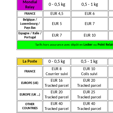
Mondial
0 - 0,5 kg
0,5 - 1 kg
Relay
EUR 4,5
EUR 6
FRANCE
Belgique /
EUR 5
EUR 7
Luxembourg /
Pays Bas
Espagne / Italie /
EUR 7
EUR 10
Portugal
Tarifs hors assurance avec dépôt en
Locker
ou
Point Relai
0 - 0,5 kg
0,5 - 1 kg
La Poste
EUR 8
EUR 10
FRANCE
Courrier suivi
Colis suivi
EUR 16
EUR 20
EUROPE (UE)
Tracked parcel
Tracked parcel
EUR 20
EUR 25
EUROPE (UK ...)
Tracked parcel
Tracked parcel
EUR 40
EUR 40
OTHER
COUNTRIES
Tracked parcel
Tracked parcel