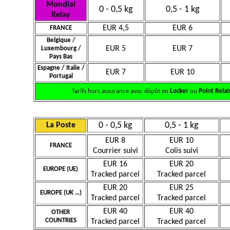
Mondial
0 - 0,5 kg
0,5 - 1 kg
Relay
EUR 4,5
EUR 6
FRANCE
Belgique /
EUR 5
EUR 7
Luxembourg /
Pays Bas
Espagne / Italie /
EUR 7
EUR 10
Portugal
Tarifs hors assurance avec dépôt en
Locker
ou
Point Relai
0 - 0,5 kg
0,5 - 1 kg
La Poste
EUR 8
EUR 10
FRANCE
Courrier suivi
Colis suivi
EUR 16
EUR 20
EUROPE (UE)
Tracked parcel
Tracked parcel
EUR 20
EUR 25
EUROPE (UK ...)
Tracked parcel
Tracked parcel
EUR 40
EUR 40
OTHER
COUNTRIES
Tracked parcel
Tracked parcel