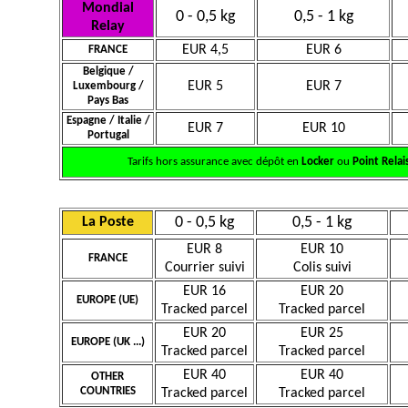
Mondial
0 - 0,5 kg
0,5 - 1 kg
Relay
EUR 4,5
EUR 6
FRANCE
Belgique /
EUR 5
EUR 7
Luxembourg /
Pays Bas
Espagne / Italie /
EUR 7
EUR 10
Portugal
Tarifs hors assurance avec dépôt en
Locker
ou
Point Relai
0 - 0,5 kg
0,5 - 1 kg
La Poste
EUR 8
EUR 10
FRANCE
Courrier suivi
Colis suivi
EUR 16
EUR 20
EUROPE (UE)
Tracked parcel
Tracked parcel
EUR 20
EUR 25
EUROPE (UK ...)
Tracked parcel
Tracked parcel
EUR 40
EUR 40
OTHER
COUNTRIES
Tracked parcel
Tracked parcel