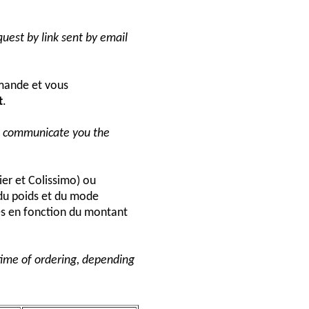
uest by link sent by email
ande et vous
t
.
ll communicate you the
ier et Colissimo) ou
du poids et du mode
és en fonction du montant
 time of ordering, depending