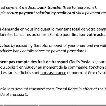
erred payment method:
bank transfer
(free for euro zone).
mple
secure payment solution by credit card
via a payment req
re demande
en vous indiquant le
montant total
de votre comm
onnées bancaires ou un lien SumUp pour
finaliser votre acha
vation by indicating the total amount of your order and we wi
urchase: bank details or secure payment procedures.
nnent pas compte des frais de transport
(Tarifs Postaux (courr
s ou Locker) en vigueur au moment de la commande, fonction 
Les tarifs affichés sont
hors assurance
et pourront être révis
take into account transport costs (Postal Rates in effect at the
de of transport).