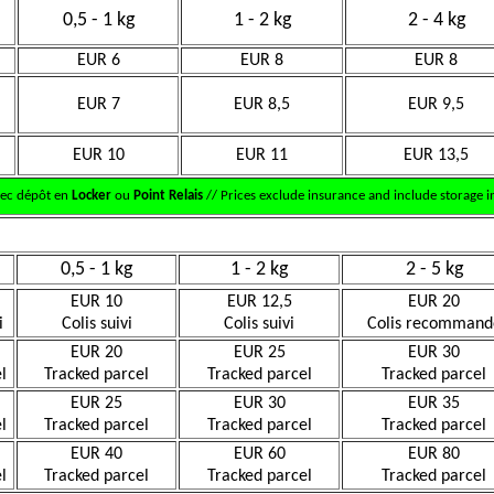
0,5 - 1 kg
1 - 2 kg
2 - 4 kg
EUR 6
EUR 8
EUR 8
EUR 7
EUR 8,5
EUR 9,5
EUR 10
EUR 11
EUR 13,5
vec dépôt en
Locker
ou
Point Relais
// Prices exclude insurance and include storage in
0,5 - 1 kg
1 - 2 kg
2 - 5 kg
EUR 10
EUR 12,5
EUR 20
i
Colis suivi
Colis suivi
Colis recommand
EUR 20
EUR 25
EUR 30
l
Tracked parcel
Tracked parcel
Tracked parcel
EUR 25
EUR 30
EUR 35
l
Tracked parcel
Tracked parcel
Tracked parcel
EUR 40
EUR 60
EUR 80
l
Tracked parcel
Tracked parcel
Tracked parcel