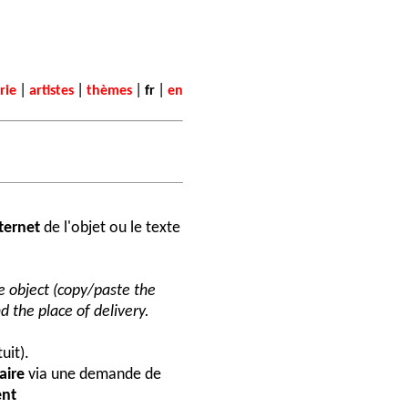
|
|
|
|
rie
artistes
thèmes
fr
en
nternet
de l'objet ou le texte
he object (copy/paste the
d the place of delivery.
uit).
aire
via une demande de
nt