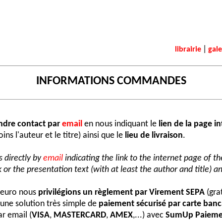
|
librairie
gale
INFORMATIONS COMMANDES
ndre contact par
email
en nous indiquant le
lien de la page i
ns l'auteur et le titre) ainsi que le
lieu de livraison
.
 directly by
email
indicating the link to the internet page of t
 or the presentation text (with at least the author and title) an
e euro nous
privilégions un règlement par Virement SEPA
(grat
une solution très simple de
paiement sécurisé par carte banc
r email (
VISA
,
MASTERCARD
,
AMEX
,...) avec
SumUp Paieme