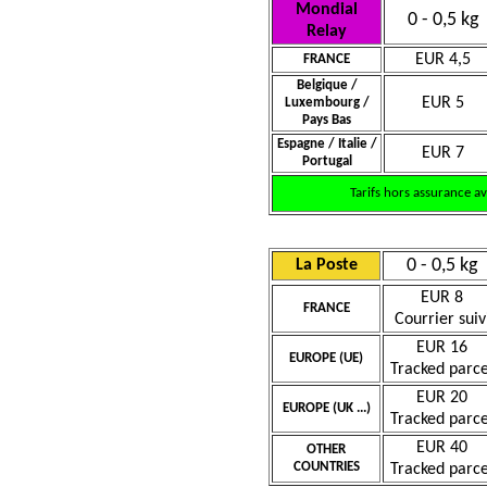
Mondial
0 - 0,5 kg
Relay
EUR 4,5
FRANCE
Belgique /
EUR 5
Luxembourg /
Pays Bas
Espagne / Italie /
EUR 7
Portugal
Tarifs hors assurance a
0 - 0,5 kg
La Poste
EUR 8
FRANCE
Courrier suiv
EUR 16
EUROPE (UE)
Tracked parce
EUR 20
EUROPE (UK ...)
Tracked parce
EUR 40
OTHER
COUNTRIES
Tracked parce