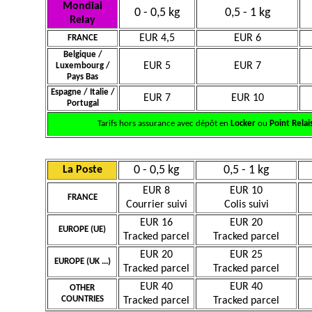
Mondial
0 - 0,5 kg
0,5 - 1 kg
Relay
EUR 4,5
EUR 6
FRANCE
Belgique /
EUR 5
EUR 7
Luxembourg /
Pays Bas
Espagne / Italie /
EUR 7
EUR 10
Portugal
Tarifs hors assurance avec dépôt en
Locker
ou
Point Relai
0 - 0,5 kg
0,5 - 1 kg
La Poste
EUR 8
EUR 10
FRANCE
Courrier suivi
Colis suivi
EUR 16
EUR 20
EUROPE (UE)
Tracked parcel
Tracked parcel
EUR 20
EUR 25
EUROPE (UK ...)
Tracked parcel
Tracked parcel
EUR 40
EUR 40
OTHER
COUNTRIES
Tracked parcel
Tracked parcel