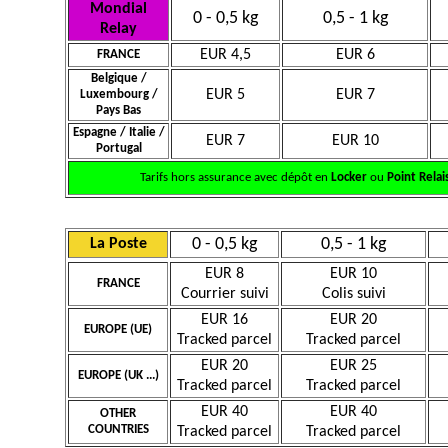
Mondial
0 - 0,5 kg
0,5 - 1 kg
Relay
EUR 4,5
EUR 6
FRANCE
Belgique /
EUR 5
EUR 7
Luxembourg /
Pays Bas
Espagne / Italie /
EUR 7
EUR 10
Portugal
Tarifs hors assurance avec dépôt en
Locker
ou
Point Relai
0 - 0,5 kg
0,5 - 1 kg
La Poste
EUR 8
EUR 10
FRANCE
Courrier suivi
Colis suivi
EUR 16
EUR 20
EUROPE (UE)
Tracked parcel
Tracked parcel
EUR 20
EUR 25
EUROPE (UK ...)
Tracked parcel
Tracked parcel
EUR 40
EUR 40
OTHER
COUNTRIES
Tracked parcel
Tracked parcel