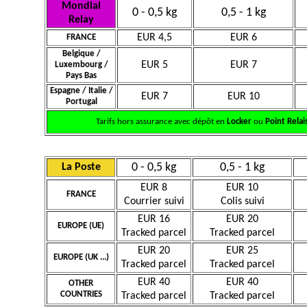
Mondial
0 - 0,5 kg
0,5 - 1 kg
Relay
EUR 4,5
EUR 6
FRANCE
Belgique /
EUR 5
EUR 7
Luxembourg /
Pays Bas
Espagne / Italie /
EUR 7
EUR 10
Portugal
Tarifs hors assurance avec dépôt en
Locker
ou
Point Relai
0 - 0,5 kg
0,5 - 1 kg
La Poste
EUR 8
EUR 10
FRANCE
Courrier suivi
Colis suivi
EUR 16
EUR 20
EUROPE (UE)
Tracked parcel
Tracked parcel
EUR 20
EUR 25
EUROPE (UK ...)
Tracked parcel
Tracked parcel
EUR 40
EUR 40
OTHER
COUNTRIES
Tracked parcel
Tracked parcel