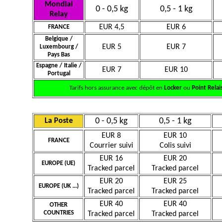
Mondial
0 - 0,5 kg
0,5 - 1 kg
Relay
EUR 4,5
EUR 6
FRANCE
Belgique /
EUR 5
EUR 7
Luxembourg /
Pays Bas
Espagne / Italie /
EUR 7
EUR 10
Portugal
Tarifs hors assurance avec dépôt en
Locker
ou
Point Relai
0 - 0,5 kg
0,5 - 1 kg
La Poste
EUR 8
EUR 10
FRANCE
Courrier suivi
Colis suivi
EUR 16
EUR 20
EUROPE (UE)
Tracked parcel
Tracked parcel
EUR 20
EUR 25
EUROPE (UK ...)
Tracked parcel
Tracked parcel
EUR 40
EUR 40
OTHER
COUNTRIES
Tracked parcel
Tracked parcel