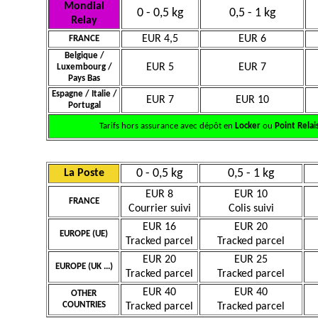
Mondial
0 - 0,5 kg
0,5 - 1 kg
Relay
EUR 4,5
EUR 6
FRANCE
Belgique /
EUR 5
EUR 7
Luxembourg /
Pays Bas
Espagne / Italie /
EUR 7
EUR 10
Portugal
Tarifs hors assurance avec dépôt en
Locker
ou
Point Relai
0 - 0,5 kg
0,5 - 1 kg
La Poste
EUR 8
EUR 10
FRANCE
Courrier suivi
Colis suivi
EUR 16
EUR 20
EUROPE (UE)
Tracked parcel
Tracked parcel
EUR 20
EUR 25
EUROPE (UK ...)
Tracked parcel
Tracked parcel
EUR 40
EUR 40
OTHER
COUNTRIES
Tracked parcel
Tracked parcel