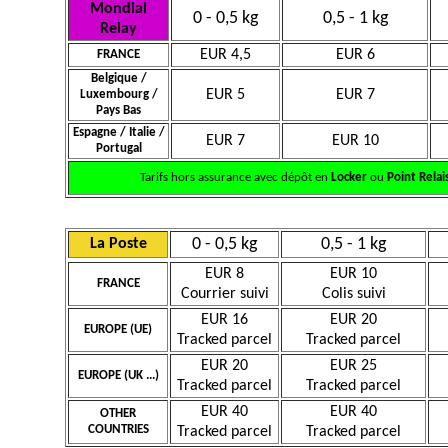
Mondial
0 - 0,5 kg
0,5 - 1 kg
Relay
EUR 4,5
EUR 6
FRANCE
Belgique /
EUR 5
EUR 7
Luxembourg /
Pays Bas
Espagne / Italie /
EUR 7
EUR 10
Portugal
Tarifs hors assurance avec dépôt en
Locker
ou
Point Relai
0 - 0,5 kg
0,5 - 1 kg
La Poste
EUR 8
EUR 10
FRANCE
Courrier suivi
Colis suivi
EUR 16
EUR 20
EUROPE (UE)
Tracked parcel
Tracked parcel
EUR 20
EUR 25
EUROPE (UK ...)
Tracked parcel
Tracked parcel
EUR 40
EUR 40
OTHER
COUNTRIES
Tracked parcel
Tracked parcel