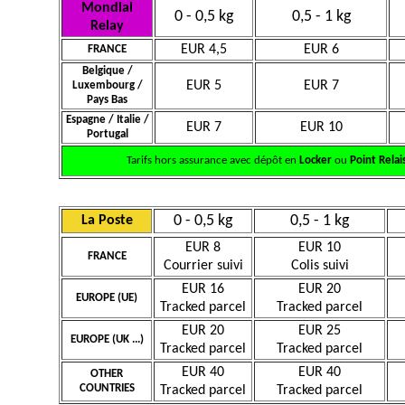
Mondial
0 - 0,5 kg
0,5 - 1 kg
Relay
EUR 4,5
EUR 6
FRANCE
Belgique /
EUR 5
EUR 7
Luxembourg /
Pays Bas
Espagne / Italie /
EUR 7
EUR 10
Portugal
Tarifs hors assurance avec dépôt en
Locker
ou
Point Relai
0 - 0,5 kg
0,5 - 1 kg
La Poste
EUR 8
EUR 10
FRANCE
Courrier suivi
Colis suivi
EUR 16
EUR 20
EUROPE (UE)
Tracked parcel
Tracked parcel
EUR 20
EUR 25
EUROPE (UK ...)
Tracked parcel
Tracked parcel
EUR 40
EUR 40
OTHER
COUNTRIES
Tracked parcel
Tracked parcel