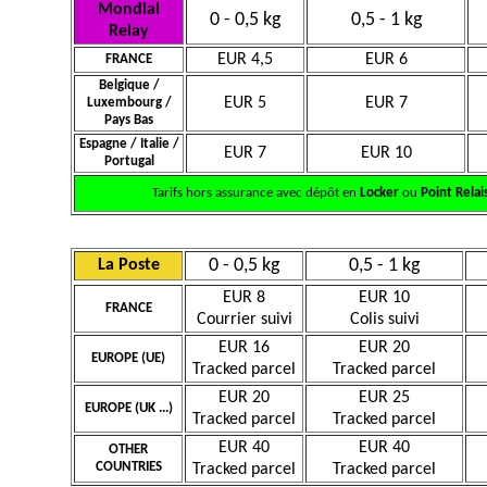
Mondial
0 - 0,5 kg
0,5 - 1 kg
Relay
EUR 4,5
EUR 6
FRANCE
Belgique /
EUR 5
EUR 7
Luxembourg /
Pays Bas
Espagne / Italie /
EUR 7
EUR 10
Portugal
Tarifs hors assurance avec dépôt en
Locker
ou
Point Relai
0 - 0,5 kg
0,5 - 1 kg
La Poste
EUR 8
EUR 10
FRANCE
Courrier suivi
Colis suivi
EUR 16
EUR 20
EUROPE (UE)
Tracked parcel
Tracked parcel
EUR 20
EUR 25
EUROPE (UK ...)
Tracked parcel
Tracked parcel
EUR 40
EUR 40
OTHER
COUNTRIES
Tracked parcel
Tracked parcel