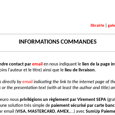
|
librairie
gale
INFORMATIONS COMMANDES
ndre contact par
email
en nous indiquant le
lien de la page i
ns l'auteur et le titre) ainsi que le
lieu de livraison
.
 directly by
email
indicating the link to the internet page of t
 or the presentation text (with at least the author and title) an
e euro nous
privilégions un règlement par Virement SEPA
(grat
une solution très simple de
paiement sécurisé par carte banc
r email (
VISA
,
MASTERCARD
,
AMEX
,...) avec
SumUp Paieme