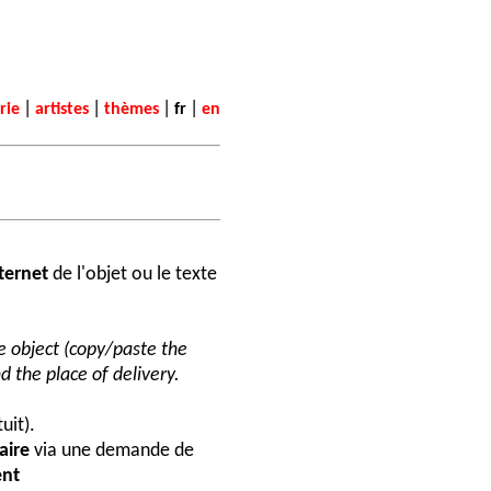
|
|
|
|
rie
artistes
thèmes
fr
en
nternet
de l'objet ou le texte
he object (copy/paste the
d the place of delivery.
uit).
aire
via une demande de
nt