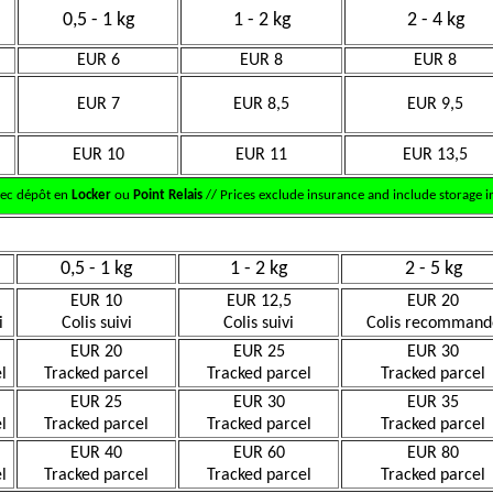
0,5 - 1 kg
1 - 2 kg
2 - 4 kg
EUR 6
EUR 8
EUR 8
EUR 7
EUR 8,5
EUR 9,5
EUR 10
EUR 11
EUR 13,5
vec dépôt en
Locker
ou
Point Relais
// Prices exclude insurance and include storage in
0,5 - 1 kg
1 - 2 kg
2 - 5 kg
EUR 10
EUR 12,5
EUR 20
i
Colis suivi
Colis suivi
Colis recommand
EUR 20
EUR 25
EUR 30
l
Tracked parcel
Tracked parcel
Tracked parcel
EUR 25
EUR 30
EUR 35
l
Tracked parcel
Tracked parcel
Tracked parcel
EUR 40
EUR 60
EUR 80
l
Tracked parcel
Tracked parcel
Tracked parcel