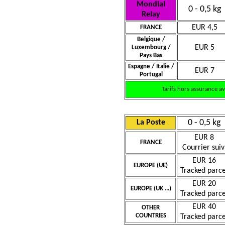
Mondial
0 - 0,5 kg
Relay
EUR 4,5
FRANCE
Belgique /
EUR 5
Luxembourg /
Pays Bas
Espagne / Italie /
EUR 7
Portugal
Tarifs hors assurance a
0 - 0,5 kg
La Poste
EUR 8
FRANCE
Courrier suiv
EUR 16
EUROPE (UE)
Tracked parce
EUR 20
EUROPE (UK ...)
Tracked parce
EUR 40
OTHER
COUNTRIES
Tracked parce