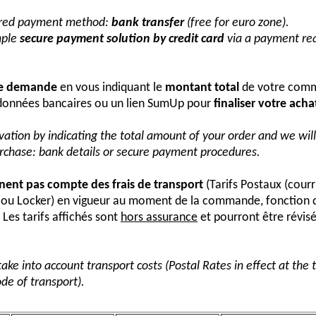
erred payment method:
bank transfer
(free for euro zone).
mple
secure payment solution by credit card
via a payment req
re demande
en vous indiquant le
montant total
de votre comm
onnées bancaires ou un lien SumUp pour
finaliser votre acha
vation by indicating the total amount of your order and we wi
urchase: bank details or secure payment procedures.
nnent pas compte des frais de transport
(Tarifs Postaux (courr
s ou Locker) en vigueur au moment de la commande, fonction 
Les tarifs affichés sont
hors assurance
et pourront être révis
take into account transport costs (Postal Rates in effect at the
de of transport).