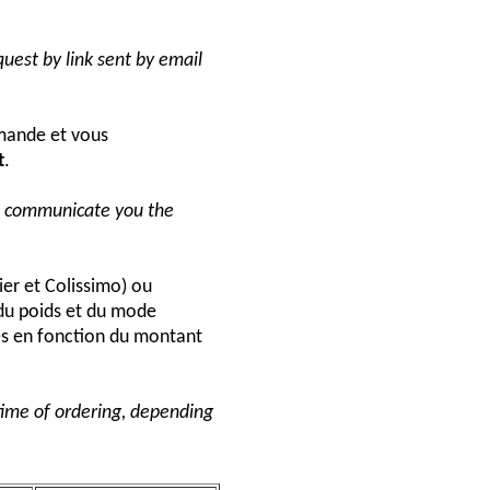
uest by link sent by email
ande et vous
t
.
ll communicate you the
ier et Colissimo) ou
du poids et du mode
és en fonction du montant
 time of ordering, depending