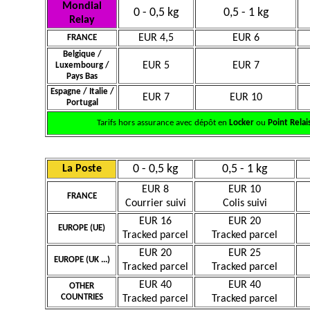
Mondial
0 - 0,5 kg
0,5 - 1 kg
Relay
EUR 4,5
EUR 6
FRANCE
Belgique /
EUR 5
EUR 7
Luxembourg /
Pays Bas
Espagne / Italie /
EUR 7
EUR 10
Portugal
Tarifs hors assurance avec dépôt en
Locker
ou
Point Relai
0 - 0,5 kg
0,5 - 1 kg
La Poste
EUR 8
EUR 10
FRANCE
Courrier suivi
Colis suivi
EUR 16
EUR 20
EUROPE (UE)
Tracked parcel
Tracked parcel
EUR 20
EUR 25
EUROPE (UK ...)
Tracked parcel
Tracked parcel
EUR 40
EUR 40
OTHER
COUNTRIES
Tracked parcel
Tracked parcel