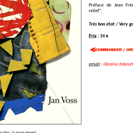
Préface de Jean Fré
relief".
Très bon état / Very g
Prix
: 14 €
email
:
librairie.tobear
n Voss.
(+ zoom image)