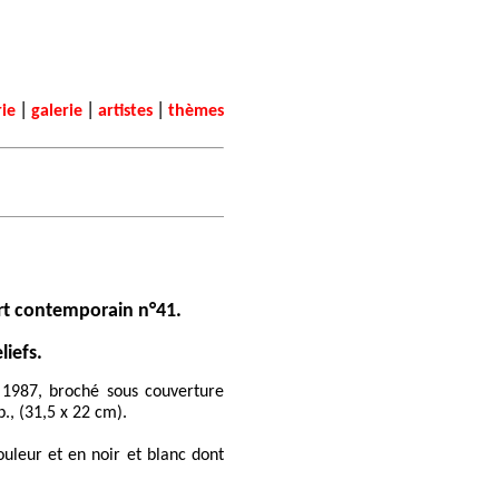
|
|
|
rie
galerie
artistes
thèmes
rt contemporain n°41.
liefs.
, 1987, broché sous couverture
p., (31,5 x 22 cm).
uleur et en noir et blanc dont