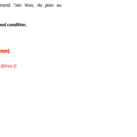
mond "Jan Voss, du plan au
ood condition.
t@free.fr