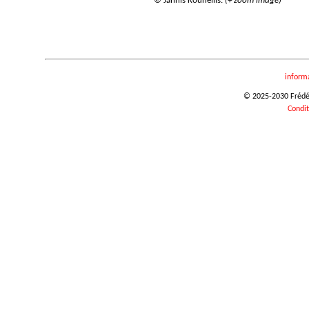
© Jannis Kounellis.
(+ zoom image)
inform
© 2025-2030 Frédéri
Condit