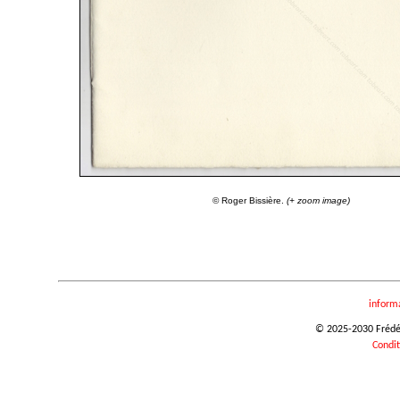
© Roger Bissière.
(+ zoom image)
inform
© 2025-2030 Frédéri
Condit