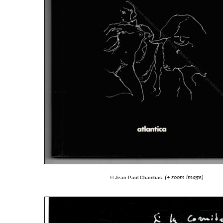
© Jean-Paul Chambas.
(+ zoom image)